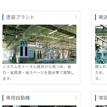
塗装プラント
搬
システムをトータル視点から見つめ、省
限られ
力・省資源・省スペースを高水準で実現し
ため、
ます。
す。
専用自動機
常