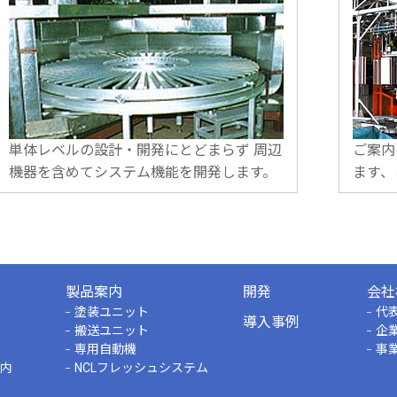
単体レベルの設計・開発にとどまらず 周辺
ご案内
機器を含めてシステム機能を開発します。
ます、
製品案内
開発
会社
塗装ユニット
代
導入事例
搬送ユニット
企
専用自動機
事
内
NCLフレッシュシステム