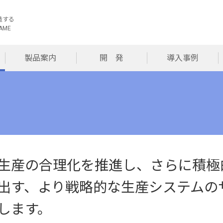
造する
AME
製品案内
開 発
導入事例
生産の合理化を推進し、さらに積極
出す、より戦略的な生産システムの
します。