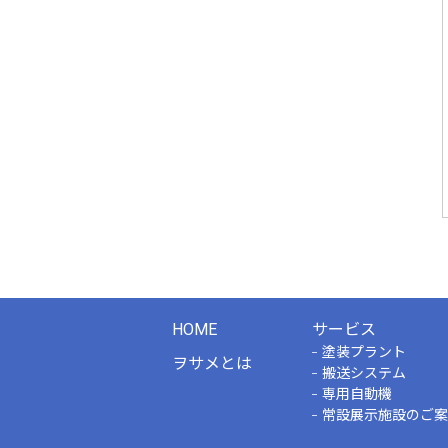
HOME
サービス
塗装プラント
ヲサメとは
搬送システム
専用自動機
常設展示施設のご案